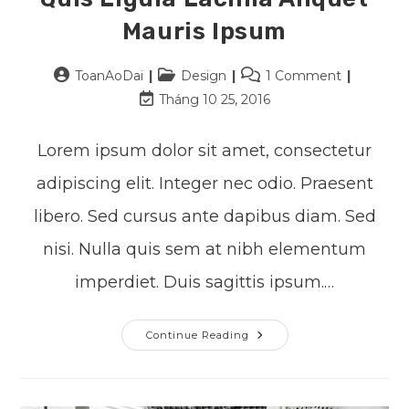
Mauris Ipsum
Post
Post
Post
ToanAoDai
Design
1 Comment
author:
category:
comments:
Post
Tháng 10 25, 2016
last
modified:
Lorem ipsum dolor sit amet, consectetur
adipiscing elit. Integer nec odio. Praesent
libero. Sed cursus ante dapibus diam. Sed
nisi. Nulla quis sem at nibh elementum
imperdiet. Duis sagittis ipsum.…
Quis
Continue Reading
Ligula
Lacinia
Aliquet
Mauris
Ipsum