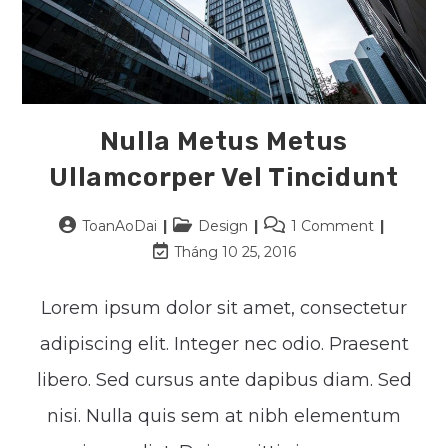
Nulla Metus Metus
Ullamcorper Vel Tincidunt
Post
Post
Post
ToanAoDai
Design
1 Comment
author:
category:
comments:
Post
Tháng 10 25, 2016
last
modified:
Lorem ipsum dolor sit amet, consectetur
adipiscing elit. Integer nec odio. Praesent
libero. Sed cursus ante dapibus diam. Sed
nisi. Nulla quis sem at nibh elementum