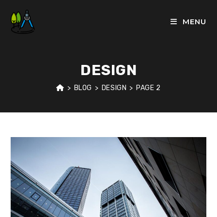
Skip
to
MENU
content
DESIGN
>
BLOG
>
DESIGN
>
PAGE 2