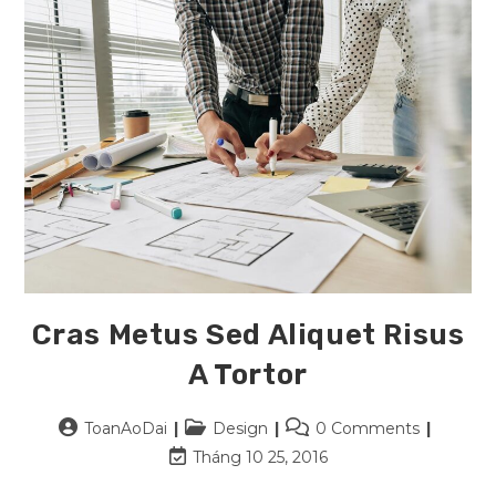
Cras Metus Sed Aliquet Risus
A Tortor
Post
Post
Post
ToanAoDai
Design
0 Comments
author:
category:
comments:
Post
Tháng 10 25, 2016
last