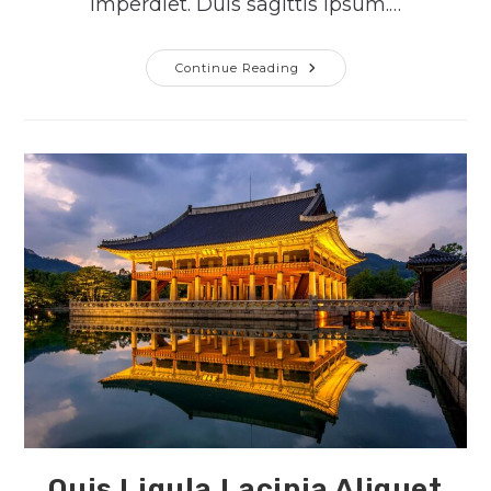
imperdiet. Duis sagittis ipsum.…
Nulla
Continue Reading
Metus
Metus
Ullamcorper
Vel
Tincidunt
Quis Ligula Lacinia Aliquet