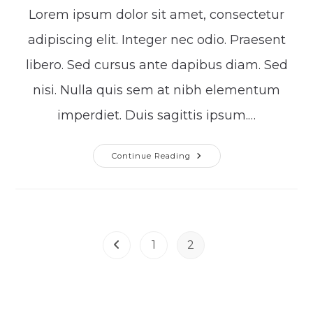
modified:
Lorem ipsum dolor sit amet, consectetur
adipiscing elit. Integer nec odio. Praesent
libero. Sed cursus ante dapibus diam. Sed
nisi. Nulla quis sem at nibh elementum
imperdiet. Duis sagittis ipsum.…
Cras
Continue Reading
Metus
Sed
Aliquet
Risus
A
Tortor
1
2
Go to the previous page