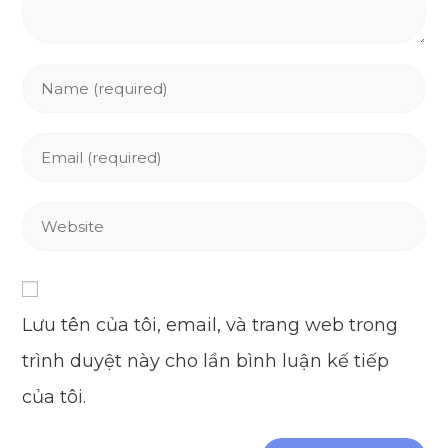
Enter
your
name
Enter
or
your
username
email
Enter
to
address
your
comment
to
website
comment
URL
Lưu tên của tôi, email, và trang web trong
(optional)
trình duyệt này cho lần bình luận kế tiếp
của tôi.